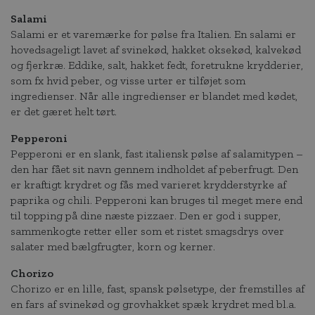
Salami
Salami er et varemærke for pølse fra Italien. En salami er
hovedsageligt lavet af svinekød, hakket oksekød, kalvekød
og fjerkræ. Eddike, salt, hakket fedt, foretrukne krydderier,
som fx hvid peber, og visse urter er tilføjet som
ingredienser. Når alle ingredienser er blandet med kødet,
er det gæret helt tørt.
Pepperoni
Pepperoni er en slank, fast italiensk pølse af salamitypen –
den har fået sit navn gennem indholdet af peberfrugt. Den
er kraftigt krydret og fås med varieret krydderstyrke af
paprika og chili. Pepperoni kan bruges til meget mere end
til topping på dine næste pizzaer. Den er god i supper,
sammenkogte retter eller som et ristet smagsdrys over
salater med bælgfrugter, korn og kerner.
Chorizo
Chorizo er en lille, fast, spansk pølsetype, der fremstilles af
en fars af svinekød og grovhakket spæk krydret med bl.a.