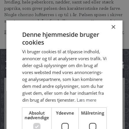
hvidløg, hele peberkorn, nødder, samt sød eller stærk
paprika, som giver pølsen den karakteristiske røde farve.
Nogle chorizo lufttørres i op til 1 år. Pølsen spises i skiver
som tapas og indgår i forskellige varme retter og salater.
×
Find inspiration i vores kantine-venlige opskrifter lige her
.
Denne hjemmeside bruger
cookies
Vi bruger cookies til at tilpasse indhold,
annoncer og til at analysere vores trafik. Vi
RELATEREDE INDLÆG
deler også oplysninger om din brug af
vores websted med vores annoncerings-
og analysepartnere, som kan kombinere
dem med andre oplysninger, som du har
givet dem, eller som de har indsamlet fra
din brug af deres tjenester.
Læs mere
Absolut
Ydeevne
Målretning
nødvendige