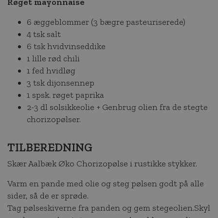
Røget mayonnaise
6 æggeblommer (3 bægre pasteuriserede)
4 tsk salt
6 tsk hvidvinseddike
1 lille rød chili
1 fed hvidløg
3 tsk dijonsennep
1 spsk. røget paprika
2-3 dl solsikkeolie + Genbrug olien fra de stegte
chorizopølser.
TILBEREDNING
Skær Aalbæk Øko Chorizopølse i rustikke stykker.
Varm en pande med olie og steg pølsen godt på alle
sider, så de er sprøde.
Tag pølseskiverne fra panden og gem stegeolien.Skyl