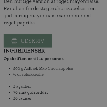
Den hurtige version af røget mayonnaise.
Rør olien fra de stegte chorizopølser i en
god færdig mayonnaise sammen med
røget paprika.
UDSKRIV
INGREDIENSER
Opskriften er til 10 personer.
400 g
Aalbæk Øko Chorizopølse
½ dl solsikkeolie
2 agurker
30 små gulerødder
20 radiser