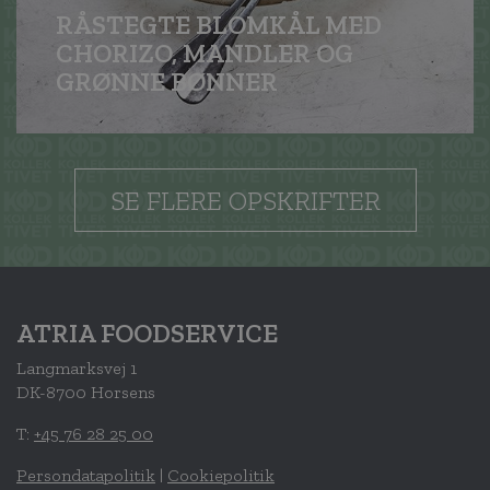
RÅSTEGTE BLOMKÅL MED
CHORIZO, MANDLER OG
GRØNNE BØNNER
SE FLERE OPSKRIFTER
ATRIA FOODSERVICE
Langmarksvej 1
DK-8700 Horsens
T:
+45 76 28 25 00
Persondatapolitik
|
Cookiepolitik