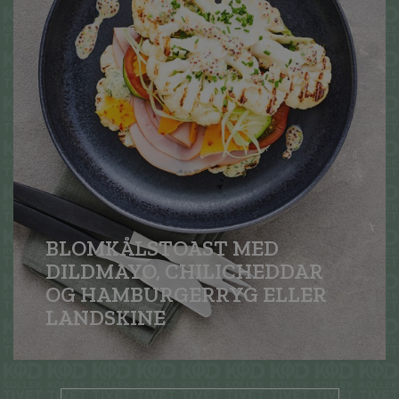
BLOMKÅLSTOAST MED
DILDMAYO, CHILICHEDDAR
OG HAMBURGERRYG ELLER
LANDSKINE