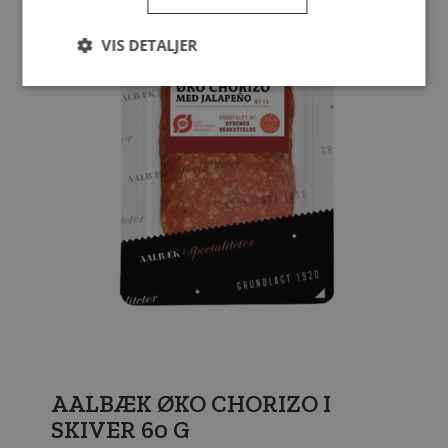
VIS DETALJER
AALBÆK ØKO CHORIZO I
SKIVER 60 G