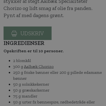
stykker af stegt Aalbæk Specialiteter
Chorizo og lidt smag af olie fra panden.
Pynt af med dagens grønt.
UDSKRIV
INGREDIENSER
Opskriften er til 10 personer.
2 blomkål
300 g
Aalbæk Chorizo
250 g friske bønner eller 200 g pillede edamame
bønner
50 g solsikkekerner
50 g græskarkerner
75 g mandler
50 g urter fx bønnespire, rødbedetråde eller