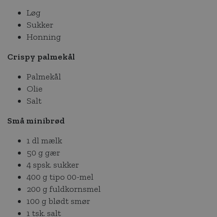
Løg
Sukker
Honning
Crispy palmekål
Palmekål
Olie
Salt
Små minibrød
1 dl mælk
50 g gær
4 spsk. sukker
400 g tipo 00-mel
200 g fuldkornsmel
100 g blødt smør
1 tsk. salt