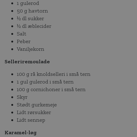
1 gulerod
50 g havtorn
½ dl sukker
½ dl æblecider
Salt
Peber
Vaniljekorn
Selleriremoulade
100 g rå knoldselleri i små tern
1 gul gulerod i små tern
100 g cornichoner i små tern
Skyr
Stødt gurkemeje
Lidt rørsukker
Lidt sennep
Karamel-løg