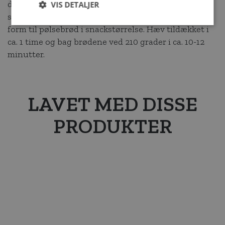
det bløde smør i og ælt igennem til dejen er glat og
VIS DETALJER
smidig. Lad det hæve til dobbelt størrelse. Ælt og
form til pølsebrød i snackstørrelse. Hæv tildækket i
ca. 1 time og bag brødene ved 210 grader i ca. 10-12
minutter.
LAVET MED DISSE
PRODUKTER