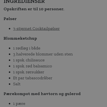
INGREDIENSER
Opskriften er til 10 personer.
Pølser
3-stjernet Cocktailpølser
Blommeketchup
1 rødløg i både
3 halverede blommer uden sten
1 spsk. chilisauce
1 spsk. rød balsamico
1 spsk. rørsukker
Et par tabascodråber
Salt
Pærekompot med havtorn og gulerod
1 pære