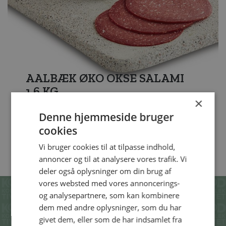
AALBÆK ØKO OKSE SALAMI
1,6 KG
×
Denne hjemmeside bruger
cookies
SE ALLE VORES PRODUKTER
Vi bruger cookies til at tilpasse indhold,
annoncer og til at analysere vores trafik. Vi
deler også oplysninger om din brug af
vores websted med vores annoncerings-
og analysepartnere, som kan kombinere
SE OGSÅ DISSE
dem med andre oplysninger, som du har
OPSKRIFTER
givet dem, eller som de har indsamlet fra