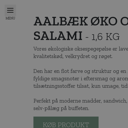
AALBÆK ØKO 
SALAMI
- 1,6 KG
Vores økologiske oksespegepølse er lav
kvalitetskød, velkrydret og røget.
Den har en flot farve og struktur og e
fyldige smagsnoter i eftersmag og aro
tilsætningsstoffer tilsat, kun umage, t
Perfekt på moderne madder, sandwich, 
selv-pålæg på buffeten.
KØB PRODUKT