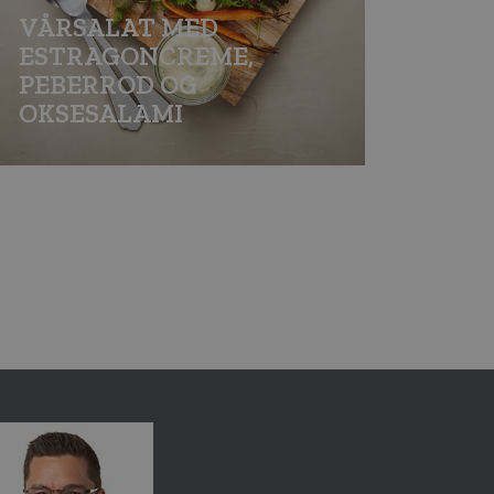
VÅRSALAT MED
ESTRAGONCREME,
PEBERROD OG
OKSESALAMI