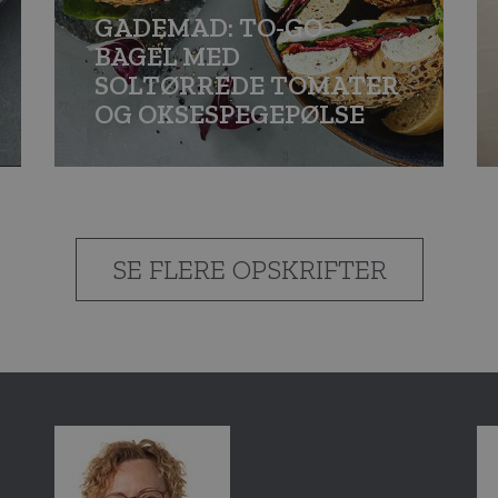
GADEMAD: TO-GO-
BAGEL MED
SOLTØRREDE TOMATER
OG OKSE­SPEGEPØLSE
SE FLERE OPSKRIFTER