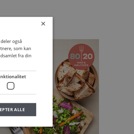
ER
×
i deler også
rtnere, som kan
dsamlet fra din
nktionalitet
EPTER ALLE