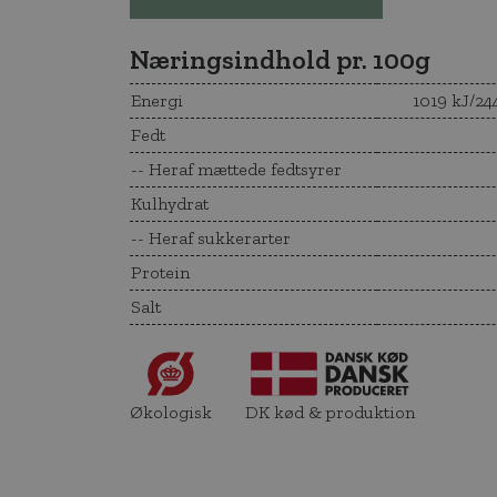
Næringsindhold pr. 100g
Energi
1019 kJ/24
Fedt
-- Heraf mættede fedtsyrer
Kulhydrat
-- Heraf sukkerarter
Protein
Salt
Økologisk
DK kød & produktion