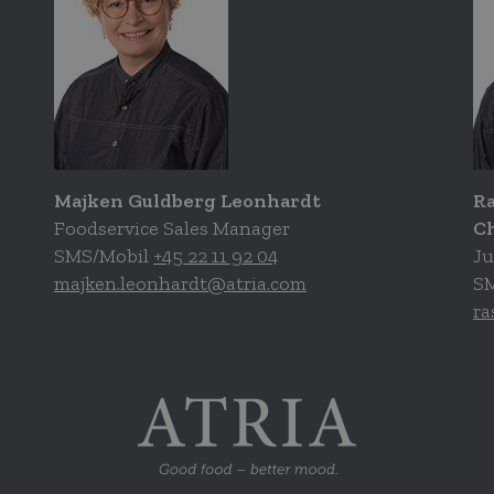
Majken Guldberg Leonhardt
R
Foodservice Sales Manager
C
SMS/Mobil
+45 22 11 92 04
Ju
majken.leonhardt@atria.com
S
ra