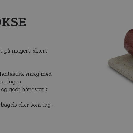
OKSE
et på magert, skært
n fantastisk smag med
ma. Ingen
id og godt håndværk
bagels eller som tag-