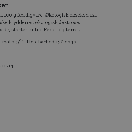
ser
r. 100 g færdigvare: Økologisk oksekød 120
iske krydderier, økologisk dextrose,
ede, starterkultur. Røget og tørret.
 maks. 5ºC. Holdbarhed 150 dage.
911714