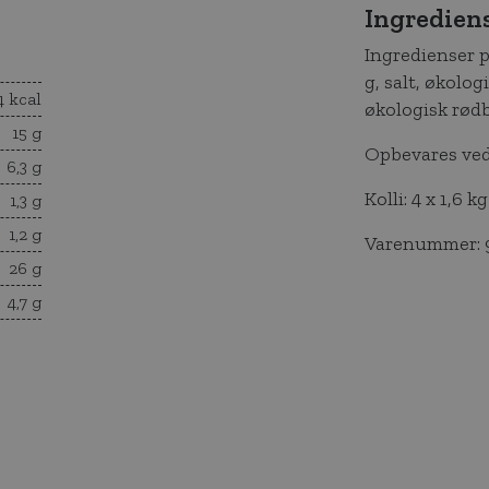
Ingredien
Ingredienser p
g, salt, økolog
4 kcal
økologisk rødb
15 g
Opbevares ved
6,3 g
Kolli: 4 x 1,6 kg
1,3 g
1,2 g
Varenummer: 
26 g
4,7 g