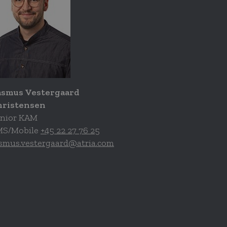
asmus Vestergaard
hristensen
nior KAM
MS/Mobile
+45 22 27 76 25
smus.vestergaard@atria.com