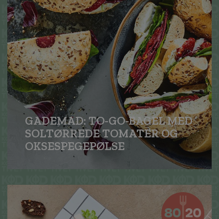
GADEMAD: TO-GO-BAGEL MED
SOLTØRREDE TOMATER OG
OKSE­SPEGEPØLSE