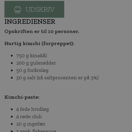
UDSKRIV
INGREDIENSER
Opskriften er til 10 personer.
Hurtig kimchi (forpreppet):
750 g kinakål
200 g gulerødder
50 g forårsløg
30 g salt (så saltprocenten er på 3%)
Kimchi-paste:
4 fede hvidløg
4 røde chili
20 g ingefær
3 spsk. fiskesauce