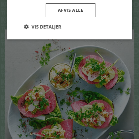
SE OGSÅ DISSE
AFVIS ALLE
OPSKRIFTER
VIS DETALJER