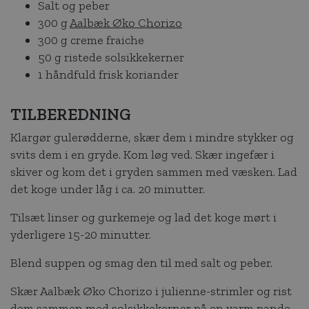
Salt og peber
300 g
Aalbæk Øko Chorizo
300 g creme fraiche
50 g ristede solsikkekerner
1 håndfuld frisk koriander
TILBEREDNING
Klargør gulerødderne, skær dem i mindre stykker og
svits dem i en gryde. Kom løg ved. Skær ingefær i
skiver og kom det i gryden sammen med væsken. Lad
det koge under låg i ca. 20 minutter.
Tilsæt linser og gurkemeje og lad det koge mørt i
yderligere 15-20 minutter.
Blend suppen og smag den til med salt og peber.
Skær Aalbæk Øko Chorizo i julienne-strimler og rist
dem sammen med solsikkekerner på en varm pande.