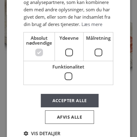
og analysepartnere, som kan kombinere
dem med andre oplysninger, som du har
givet dem, eller som de har indsamlet fra
din brug af deres tjenester.
Læs mere
Absolut
Ydeevne
Målretning
nødvendige
Funktionalitet
AALBÆK ØKO CHORIZO 500 G
ACCEPTER ALLE
AFVIS ALLE
SE ALLE VORES PRODUKTER
VIS DETALJER