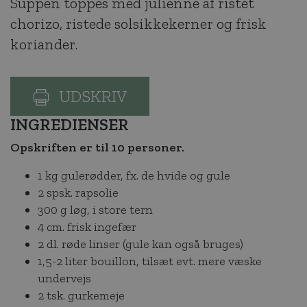
Suppen toppes med julienne af ristet
chorizo, ristede solsikkekerner og frisk
koriander.
UDSKRIV
INGREDIENSER
Opskriften er til 10 personer.
1 kg gulerødder, fx. de hvide og gule
2 spsk. rapsolie
300 g løg, i store tern
4 cm. frisk ingefær
2 dl. røde linser (gule kan også bruges)
1,5-2 liter bouillon, tilsæt evt. mere væske
undervejs
2 tsk. gurkemeje