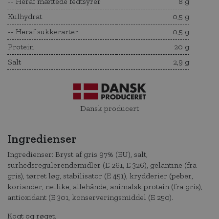
-- Heraf mættede fedtsyrer
8 g
Kulhydrat
0,5 g
-- Heraf sukkerarter
0,5 g
Protein
20 g
Salt
2,9 g
Dansk producert
Ingredienser
Ingredienser: Bryst af gris 97% (EU), salt,
surhedsregulerendemidler (E 261, E 326), gelantine (fra
gris), tørret løg, stabilisator (E 451), krydderier (peber,
koriander, nellike, allehånde, animalsk protein (fra gris),
antioxidant (E 301, konserveringsmiddel (E 250).
Kogt og røget.