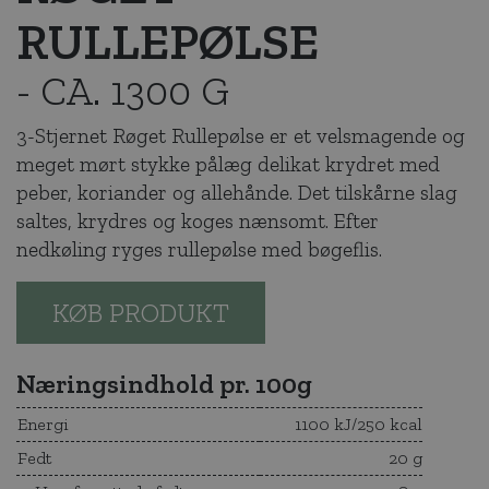
RULLEPØLSE
- CA. 1300 G
3-Stjernet Røget Rullepølse er et velsmagende og
meget mørt stykke pålæg delikat krydret med
peber, koriander og allehånde. Det tilskårne slag
saltes, krydres og koges nænsomt. Efter
nedkøling ryges rullepølse med bøgeflis.
KØB PRODUKT
Næringsindhold pr. 100g
Energi
1100 kJ/250 kcal
Fedt
20 g