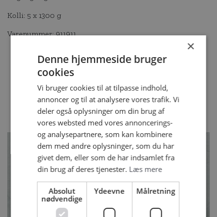
Kolli: 5 x 1300 g
Varenummer: 911911
×
Denne hjemmeside bruger
cookies
RELATEREDE
Vi bruger cookies til at tilpasse indhold,
annoncer og til at analysere vores trafik. Vi
OPSKRIFTER
deler også oplysninger om din brug af
vores websted med vores annoncerings-
og analysepartnere, som kan kombinere
dem med andre oplysninger, som du har
givet dem, eller som de har indsamlet fra
din brug af deres tjenester.
Læs mere
Absolut
Ydeevne
Målretning
nødvendige