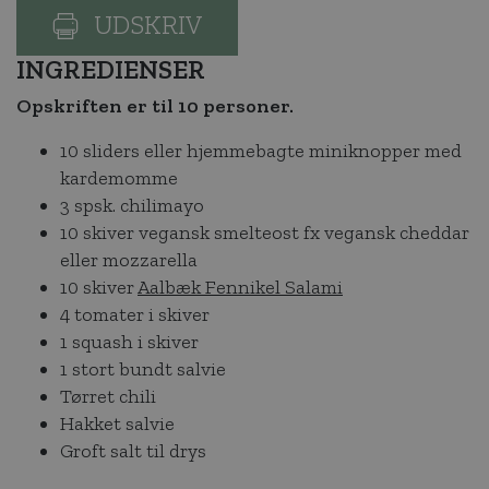
UDSKRIV
INGREDIENSER
Opskriften er til 10 personer.
10 sliders eller hjemmebagte miniknopper med
kardemomme
3 spsk. chilimayo
10 skiver vegansk smelteost fx vegansk cheddar
eller mozzarella
10 skiver
Aalbæk Fennikel Salami
4 tomater i skiver
1 squash i skiver
1 stort bundt salvie
Tørret chili
Hakket salvie
Groft salt til drys