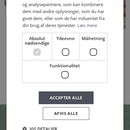
og analysepartnere, som kan kombinere
dem med andre oplysninger, som du har
givet dem, eller som de har indsamlet fra
din brug af deres tjenester.
Læs mere
Absolut
Ydeevne
Målretning
nødvendige
AALBÆK FENNIKEL SALAMI
450 G
Funktionalitet
SE ALLE VORES PRODUKTER
ACCEPTER ALLE
AFVIS ALLE
SE OGSÅ DISSE
VIS DETALJER