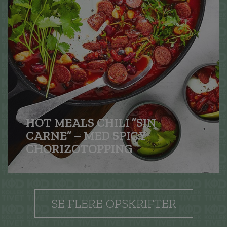
HOT MEALS CHILI ”SIN
CARNE” – MED SPICY
CHORIZO­TOPPING
SE FLERE OPSKRIFTER