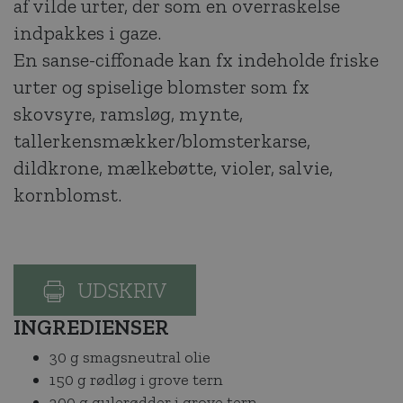
af vilde urter, der som en overraskelse
indpakkes i gaze.
En sanse-ciffonade kan fx indeholde friske
urter og spiselige blomster som fx
skovsyre, ramsløg, mynte,
tallerkensmækker/blomsterkarse,
dildkrone, mælkebøtte, violer, salvie,
kornblomst.
UDSKRIV
INGREDIENSER
30 g smagsneutral olie
150 g rødløg i grove tern
300 g gulerødder i grove tern