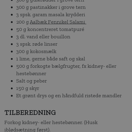
300 g pastinakker i grove tern
3 spsk. garam masala krydderi
200 g
Aalbæk Fennikel Salami
50 g koncentreret tomatpuré
3 dl. vand eller bouillon
3 spsk. røde linser
300 g kokosmælk
1 lime, gerne både saft og skal
500 g forkogte bælgfrugter, fx kidney- eller
hestebønner
Salt og peber
150 g skyr
Et grønt drys og en håndfuld ristede mandler
TILBEREDNING
Forkog kidney- eller hestebønner. (Husk
iblødsætning først).