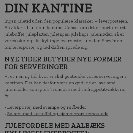
DIN KANTINE
Ingen juletid uden den populære klassiker – leverpostejen.
Bliv klar til jul i din kantine. Uanset om det er portioneret
julebuffet, juleplatter, juletapas, julehaps, julemøder, så er
vores økologiske kyllingeleverpostej juleklar. Servér en
lun leverpostej og lad duften sprede sig.
NYE TIDER BETYDER NYE FORMER
FOR SERVERINGER
Vi er i en ny tid, hvor vi skal gentænke vores serveringer i
kantinen. Det kan derfor være en god idé at lave små
julemadder som pick ’n choose med små appetitvækkere,
fx:
•
Leverpostej med svampe og rødbeder
•
Salami med kartoffel og hjemmerørt remoulade
JULEFORDELE MED AALBÆKS