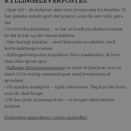
KYLLINGELEVERPOSTEJ:
• Spar tid – du behøver ikke lave leverpostej fra bunden. Vi
har ganske enkelt gjort det præcis, som du selv ville gøre
det
• Se bort fra julestress – vi har et bredt produktsortiment
til det kolde og det varme køkken
• Vær hurtigt juleklar – med klassiske produkter med
korte køkkenprocesser
• Kyllingeleverpostej tilgodeser flere madønsker, fx hvis
man ikke spiser gris
•
Aalbæks Kyllingeleverpostej
er lavet af fjærkræ, som er
mere CO2-venlig sammenlignet med leverpostej af
grisekød
• Få mindre madspild – også i december. Tag kun det frem,
som du skal bruge
• Få den gode julesmag frem – vi bruger altid højeste
kvalitet
Find mere inspiration i vores opskrifter.