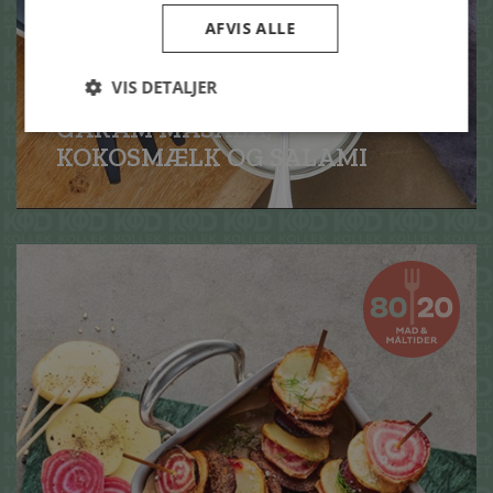
AFVIS ALLE
VIS DETALJER
ONE POT LINSEGRYDE MED
GARAM MASALA,
KOKOSMÆLK OG SALAMI