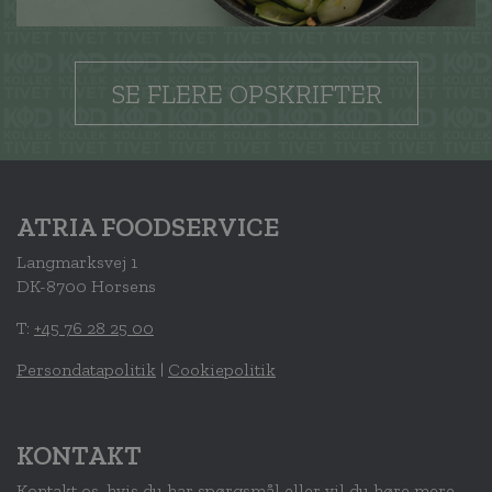
SE FLERE OPSKRIFTER
ATRIA FOODSERVICE
Langmarksvej 1
DK-8700 Horsens
T:
+45 76 28 25 00
Persondatapolitik
|
Cookiepolitik
KONTAKT
Kontakt os, hvis du har spørgsmål eller vil du høre mere