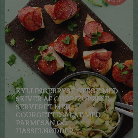
KYLLINGEBRYST STEGT MED
SKIVER AF CHORIZOPØLSE,
SERVERET MED
COURGETTESALAT MED
PARMESAN OG
HASSELNØDDER