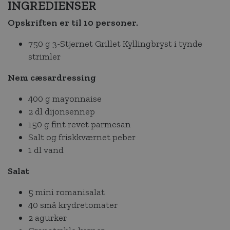
INGREDIENSER
Opskriften er til 10 personer.
750 g 3-Stjernet Grillet Kyllingbryst i tynde
strimler
Nem cæsardressing
400 g mayonnaise
2 dl dijonsennep
150 g fint revet parmesan
Salt og friskkværnet peber
1 dl vand
Salat
5 mini romanisalat
40 små krydretomater
2 agurker