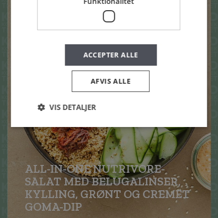
Funktionalitet
ACCEPTER ALLE
AFVIS ALLE
VIS DETALJER
ALL-IN-ONE NUTRIVORE-
SALAT MED BELUGALINSER,
KYLLING, GRØNT OG CREMET
GOMA-DIP