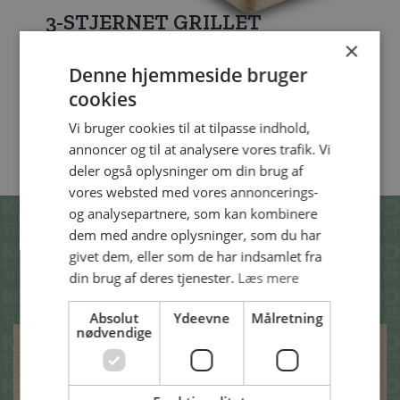
3-STJERNET GRILLET
KYLLINGEBRYST CA. 1,6 KG
×
Denne hjemmeside bruger
cookies
Vi bruger cookies til at tilpasse indhold,
SE ALLE VORES PRODUKTER
annoncer og til at analysere vores trafik. Vi
deler også oplysninger om din brug af
vores websted med vores annoncerings-
og analysepartnere, som kan kombinere
SE OGSÅ DISSE
dem med andre oplysninger, som du har
givet dem, eller som de har indsamlet fra
OPSKRIFTER
din brug af deres tjenester.
Læs mere
Absolut
Ydeevne
Målretning
nødvendige