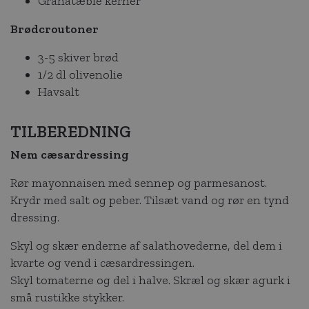
Granatæble kerner
Brødcroutoner
3-5 skiver brød
1/2 dl olivenolie
Havsalt
TILBEREDNING
Nem cæsardressing
Rør mayonnaisen med sennep og parmesanost.
Krydr med salt og peber. Tilsæt vand og rør en tynd
dressing.
Skyl og skær enderne af salathovederne, del dem i
kvarte og vend i cæsardressingen.
Skyl tomaterne og del i halve. Skræl og skær agurk i
små rustikke stykker.