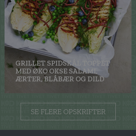
GRILLET SPIDSKÅL TOPPET
MED ØKO OKSE SALAMI,
ÆRTER, BLÅBÆR OG DILD
SE FLERE OPSKRIFTER